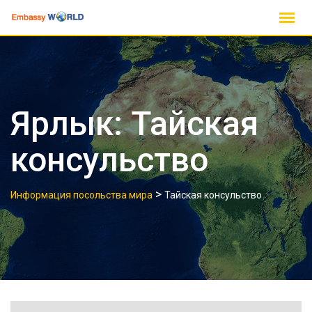
перейти
к
содержанию
Ярлык:
Тайская
консульство
>
Информация посольства мира
Тайская консульство