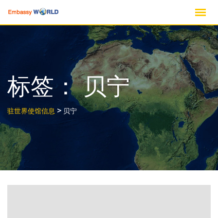
跳
至
内
容
标签：
贝宁
>
驻世界使馆信息
贝宁